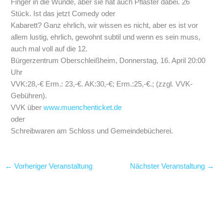
Finger in die Wunde, aber sie hat auch Pflaster dabei. 26
Stück. Ist das jetzt Comedy oder
Kabarett? Ganz ehrlich, wir wissen es nicht, aber es ist vor
allem lustig, ehrlich, gewohnt subtil und wenn es sein muss,
auch mal voll auf die 12.
Bürgerzentrum Oberschleißheim, Donnerstag, 16. April 20:00
Uhr
VVK:28,-€ Erm.: 23,-€. AK:30,-€; Erm.:25,-€.; (zzgl. VVK-
Gebühren).
VVK über
www.muenchenticket.de
oder
Schreibwaren am Schloss und Gemeindebücherei.
←
Vorheriger Veranstaltung
Nächster Veranstaltung
→