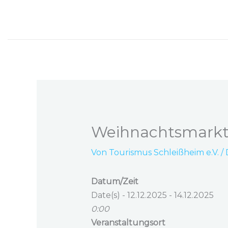
Zum
Inhalt
springen
Weihnachtsmarkt
Von
Tourismus Schleißheim e.V.
/
Datum/Zeit
Date(s) - 12.12.2025 - 14.12.2025
0:00
Veranstaltungsort