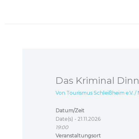
Zum
Inhalt
springen
Das Kriminal Dinne
Von
Tourismus Schleißheim e.V.
/
Datum/Zeit
Date(s) - 21.11.2026
19:00
Veranstaltungsort