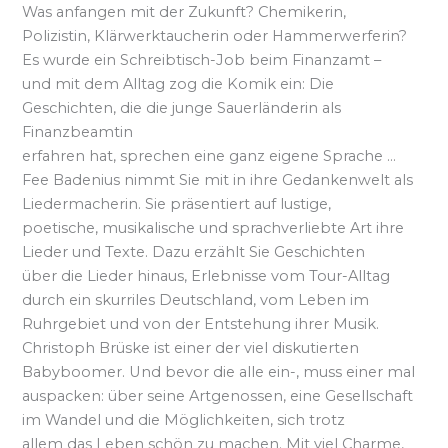
Was anfangen mit der Zukunft? Chemikerin,
Polizistin, Klärwerktaucherin oder Hammerwerferin?
Es wurde ein Schreibtisch-Job beim Finanzamt –
und mit dem Alltag zog die Komik ein: Die
Geschichten, die die junge Sauerländerin als
Finanzbeamtin
erfahren hat, sprechen eine ganz eigene Sprache …
Fee Badenius nimmt Sie mit in ihre Gedankenwelt als
Liedermacherin. Sie präsentiert auf lustige,
poetische, musikalische und sprachverliebte Art ihre
Lieder und Texte. Dazu erzählt Sie Geschichten
über die Lieder hinaus, Erlebnisse vom Tour-Alltag
durch ein skurriles Deutschland, vom Leben im
Ruhrgebiet und von der Entstehung ihrer Musik.
Christoph Brüske ist einer der viel diskutierten
Babyboomer. Und bevor die alle ein-, muss einer mal
auspacken: über seine Artgenossen, eine Gesellschaft
im Wandel und die Möglichkeiten, sich trotz
allem das Leben schön zu machen. Mit viel Charme,